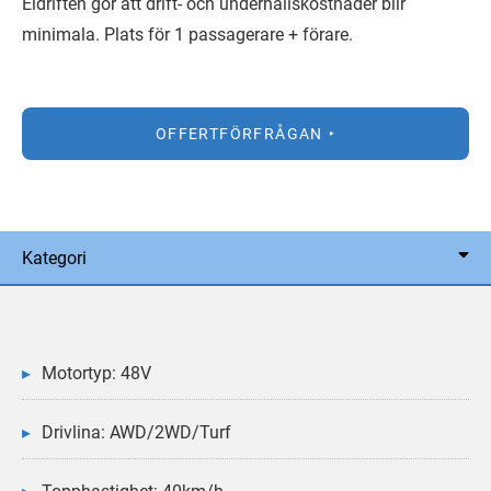
Eldriften gör att drift- och underhållskostnader blir
minimala. Plats för 1 passagerare + förare.
OFFERTFÖRFRÅGAN
Kategori
Motortyp: 48V
Drivlina: AWD/2WD/Turf
Topphastighet: 40km/h